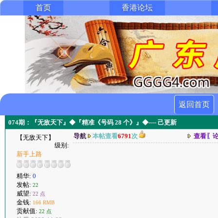
首页
香港论坛
返回首页
074期：『无敌天下』◆『精准《号码 28 个》』◆---- 己更新
导航
本帖查看
6791
次
查看〖
【无敌天下】
级别:
新手上路
精华:
0
发帖:
22
威望:
22 点
金钱:
166 RMB
贡献值:
22 点