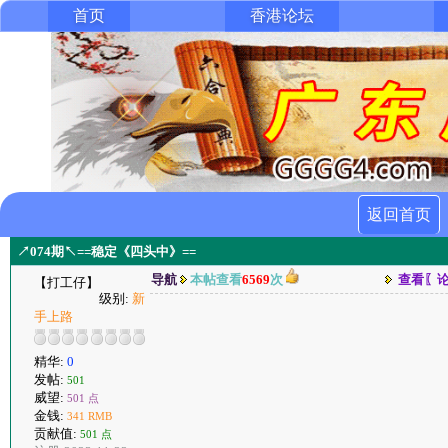
首页
香港论坛
返回首页
↗074期↖==稳定《四头中》==
导航
本帖查看
6569
次
查看〖
【打工仔】
级别:
新
手上路
精华:
0
发帖:
501
威望:
501 点
金钱:
341 RMB
贡献值:
501 点