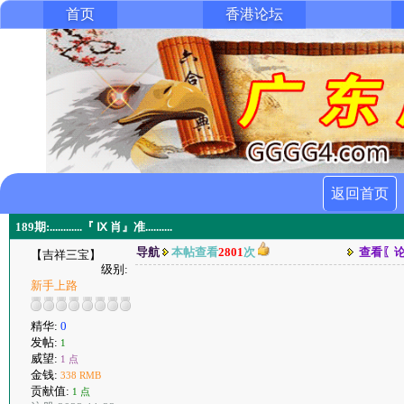
首页
香港论坛
返回首页
189期:............『 Ⅸ 肖』准..........
导航
本帖查看
2801
次
查看〖
【吉祥三宝】
级别:
新手上路
精华:
0
发帖:
1
威望:
1 点
金钱:
338 RMB
贡献值:
1 点