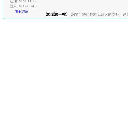
注册:2023-11-22
登录:2025-05-16
历史记录
【给我顶一帖】
您的“顶贴”是对我最大的支持、是给了我