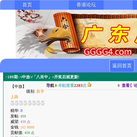
首页
香港论坛
返回首页
↑189期↑≮中放≯「八肖中」=开奖后就更新!
导航
本帖查看
2203
次
查看〖
【中放】
级别:
新手
上路
精华:
0
发帖:
459
威望:
459 点
金钱:
262 RMB
贡献值:
459 点