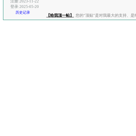
注册:2023-11-22
登录:2025-05-20
历史记录
【给我顶一帖】
您的“顶贴”是对我最大的支持、是给了我