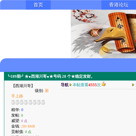
首页
香港论坛
┗189期┛★●西湖川哥●★号码 28 个★稳定发财。
导航
本帖查看
4555
次
【西湖川哥】
级别:
新
手上路
精华:
0
发帖:
0
威望:
0 点
金钱:
280 RMB
贡献值:
0 点