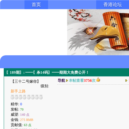
首页
香港论坛
〖189期〗: ━━〖杀14码〗━━期期大免费公开！
导航
本帖查看
3756
次
【三十二号嫁你】
级别:
新手上路
精华:
0
发帖:
70
威望:
140 点
金钱:
275 RMB
贡献值:
63 点