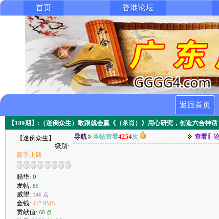
首页
香港论坛
返回首页
【189期】:（迷倒众生）敢跟就会赢《（杀肖）》用心研究，创造六合神话
导航
本帖查看
4254
次
查看〖
【迷倒众生】
级别:
新手上路
精华:
0
发帖:
80
威望:
140 点
金钱:
417 RMB
贡献值:
68 点