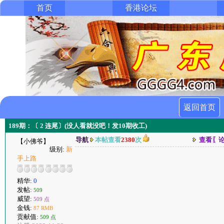
首页
香港论坛
返回首页
189期：〔 2 连尾〕(没人看就没吧！发10期收工)
导航
本帖查看
2380
次
查看〖
【小佛爷】
级别:
新
手上路
精华:
0
发帖:
509
威望:
509 点
金钱:
87 RMB
贡献值:
509 点