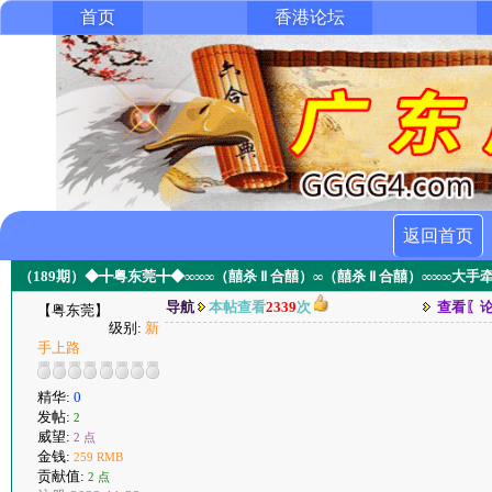
首页
香港论坛
返回首页
（189期）◆╋粤东莞╋◆∞∞∞（囍杀 Ⅱ 合囍）∞（囍杀 Ⅱ 合囍）∞∞∞大
导航
本帖查看
2339
次
查看〖
【粤东莞】
级别:
新
手上路
精华:
0
发帖:
2
威望:
2 点
金钱:
259 RMB
贡献值:
2 点