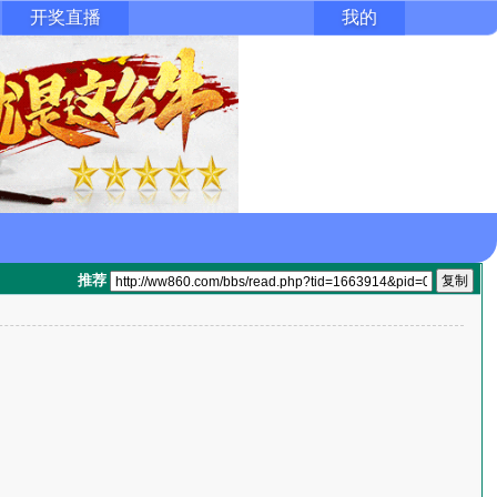
开奖直播
我的
推荐