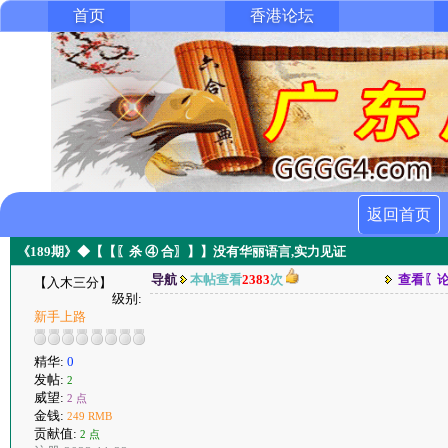
首页
香港论坛
返回首页
《189期》◆【【〖杀 ④ 合〗】】没有华丽语言,实力见证
导航
本帖查看
2383
次
查看〖
【入木三分】
级别:
新手上路
精华:
0
发帖:
2
威望:
2 点
金钱:
249 RMB
贡献值:
2 点