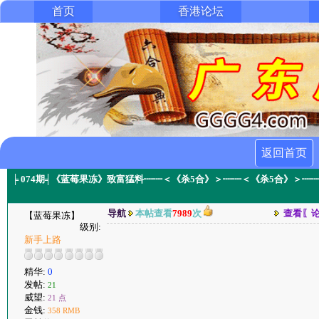
首页
香港论坛
返回首页
╞ 074期╡《蓝莓果冻》致富猛料┉┉＜《杀5合》＞┉┉＜《杀5合》＞
导航
本帖查看
7989
次
查看〖
【蓝莓果冻】
级别:
新手上路
精华:
0
发帖:
21
威望:
21 点
金钱:
358 RMB