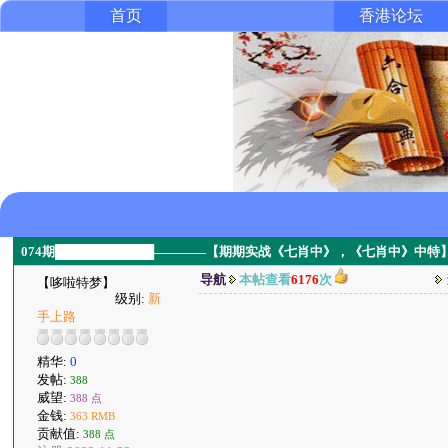
首页
香港论坛
074期███████████————【期期实战《七肖中》，《七肖中》中特】
导航
本帖查看
6176
次
【哆啦特梦】
级别:
新
手上路
精华:
0
发帖:
388
威望:
388 点
金钱:
363 RMB
贡献值:
388 点