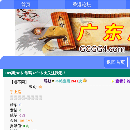
首页
香港论坛
返回首页
189期;★＄ 号码32个＄★关注我吧！
导航
本帖查看
1941
次
查看〖
【道不同】
级别:
新
手上路
精华:
0
发帖:
0
威望:
0 点
金钱:
108 RMB
贡献值:
0 点