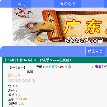
首页
香港论坛
返回首页
╟189期╢〖特 34 码〗＄一代高手＄ ====已更新！
导航
本帖查看
4592
次
查看〖
【一代高手】
级别:
新手上路
精华:
0
发帖:
1
威望:
1 点
金钱:
227 RMB
贡献值:
1 点