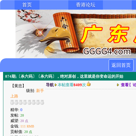
首页
香港论坛
返回首页
074期;〔杀六码〕〔杀六码〕，绝对原创，这里就是你变命运的开始
导航
本帖查看
8409
次
查看〖
【黄忠】
级别:
新手
上路
精华:
0
发帖:
20
威望:
20 点
金钱:
111 RMB
贡献值:
20 点