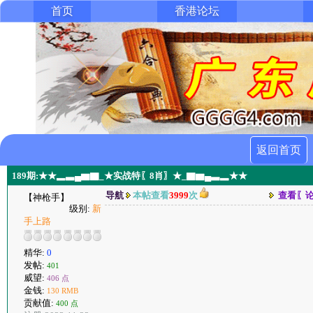
首页
香港论坛
返回首页
189期:★★▂▃▄▆▇_★实战特〖8肖〗★_▇▆▄▃▂★★
导航
本帖查看
3999
次
查看〖
【神枪手】
级别:
新
手上路
精华:
0
发帖:
401
威望:
406 点
金钱:
130 RMB
贡献值:
400 点