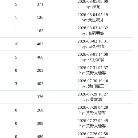
2026-08-05 09:00
5
371
by: 潜龙
2026-08-04 05:19
1
126
by: 天生我才
2026-08-03 18:32
1
162
by: 名码明签
2026-08-02 16:31
10
402
by: 日久生情
2026-08-01 14:08
5
466
by: 亿万富翁
2026-07-31 07:37
0
203
by: 荒野大镖客
2026-07-30 19:16
3
402
by: 澳门赌王
2026-07-29 18:27
1
376
by: 黄鑫源
2026-07-28 04:29
0
268
by: 荒野大镖客
2026-07-27 02:49
0
399
by: 荒野大镖客
2026-07-26 07:58
0
480