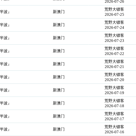
2026-07-26
荒野大镖客
3半波』
新澳门
2026-07-25
荒野大镖客
3半波』
新澳门
2026-07-24
荒野大镖客
3半波』
新澳门
2026-07-23
荒野大镖客
3半波』
新澳门
2026-07-22
荒野大镖客
3半波』
新澳门
2026-07-21
荒野大镖客
3半波』
新澳门
2026-07-20
荒野大镖客
3半波』
新澳门
2026-07-19
荒野大镖客
3半波』
新澳门
2026-07-18
荒野大镖客
3半波』
新澳门
2026-07-17
荒野大镖客
3半波』
新澳门
2026-07-16