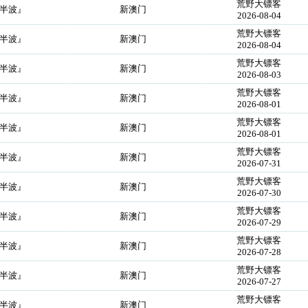
荒野大镖客
3半波』
新澳门
2026-08-04
荒野大镖客
3半波』
新澳门
2026-08-04
荒野大镖客
3半波』
新澳门
2026-08-03
荒野大镖客
3半波』
新澳门
2026-08-01
荒野大镖客
3半波』
新澳门
2026-08-01
荒野大镖客
3半波』
新澳门
2026-07-31
荒野大镖客
3半波』
新澳门
2026-07-30
荒野大镖客
3半波』
新澳门
2026-07-29
荒野大镖客
3半波』
新澳门
2026-07-28
荒野大镖客
3半波』
新澳门
2026-07-27
荒野大镖客
3半波』
新澳门