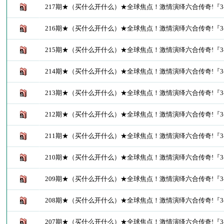
217期★（买什么开什么）★全球焦点！激情演绎六合传奇!『
216期★（买什么开什么）★全球焦点！激情演绎六合传奇!『
215期★（买什么开什么）★全球焦点！激情演绎六合传奇!『
214期★（买什么开什么）★全球焦点！激情演绎六合传奇!『
213期★（买什么开什么）★全球焦点！激情演绎六合传奇!『
212期★（买什么开什么）★全球焦点！激情演绎六合传奇!『
211期★（买什么开什么）★全球焦点！激情演绎六合传奇!『
210期★（买什么开什么）★全球焦点！激情演绎六合传奇!『
209期★（买什么开什么）★全球焦点！激情演绎六合传奇!『
208期★（买什么开什么）★全球焦点！激情演绎六合传奇!『
207期★（买什么开什么）★全球焦点！激情演绎六合传奇!『