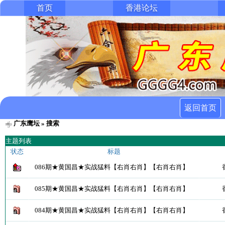
首页
香港论坛
返回首页
广东鹰坛
» 搜索
主题列表
状态
标题
086期★黄国昌★实战猛料【右肖右肖】【右肖右肖】
085期★黄国昌★实战猛料【右肖右肖】【右肖右肖】
084期★黄国昌★实战猛料【右肖右肖】【右肖右肖】