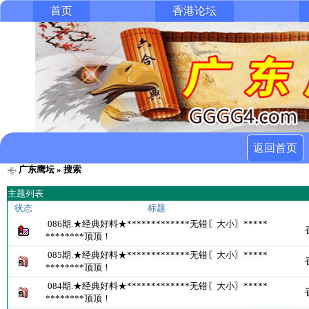
首页
香港论坛
返回首页
广东鹰坛
» 搜索
主题列表
状态
标题
086期.★经典好料★*************无错〖大小〗*****
********顶顶！
085期.★经典好料★*************无错〖大小〗*****
********顶顶！
084期.★经典好料★*************无错〖大小〗*****
********顶顶！