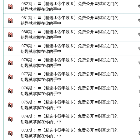
082期： 〓【精选＄③半波＄】免费公开〓财富之门的
钥匙就掌握在你的手中
081期： 〓【精选＄③半波＄】免费公开〓财富之门的
钥匙就掌握在你的手中
080期： 〓【精选＄③半波＄】免费公开〓财富之门的
钥匙就掌握在你的手中
079期： 〓【精选＄③半波＄】免费公开〓财富之门的
钥匙就掌握在你的手中
078期： 〓【精选＄③半波＄】免费公开〓财富之门的
钥匙就掌握在你的手中
077期： 〓【精选＄③半波＄】免费公开〓财富之门的
钥匙就掌握在你的手中
076期： 〓【精选＄③半波＄】免费公开〓财富之门的
钥匙就掌握在你的手中
075期： 〓【精选＄③半波＄】免费公开〓财富之门的
钥匙就掌握在你的手中
074期： 〓【精选＄③半波＄】免费公开〓财富之门的
钥匙就掌握在你的手中
073期： 〓【精选＄③半波＄】免费公开〓财富之门的
钥匙就掌握在你的手中