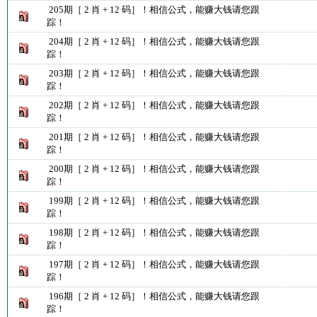
205期［ 2 肖 + 12 码］！相信公式，能赚大钱请您跟
踪！
204期［ 2 肖 + 12 码］！相信公式，能赚大钱请您跟
踪！
203期［ 2 肖 + 12 码］！相信公式，能赚大钱请您跟
踪！
202期［ 2 肖 + 12 码］！相信公式，能赚大钱请您跟
踪！
201期［ 2 肖 + 12 码］！相信公式，能赚大钱请您跟
踪！
200期［ 2 肖 + 12 码］！相信公式，能赚大钱请您跟
踪！
199期［ 2 肖 + 12 码］！相信公式，能赚大钱请您跟
踪！
198期［ 2 肖 + 12 码］！相信公式，能赚大钱请您跟
踪！
197期［ 2 肖 + 12 码］！相信公式，能赚大钱请您跟
踪！
196期［ 2 肖 + 12 码］！相信公式，能赚大钱请您跟
踪！