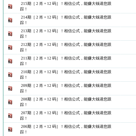
215期［ 2 肖 + 12 码］！相信公式，能赚大钱请您跟
踪！
214期［ 2 肖 + 12 码］！相信公式，能赚大钱请您跟
踪！
213期［ 2 肖 + 12 码］！相信公式，能赚大钱请您跟
踪！
212期［ 2 肖 + 12 码］！相信公式，能赚大钱请您跟
踪！
211期［ 2 肖 + 12 码］！相信公式，能赚大钱请您跟
踪！
210期［ 2 肖 + 12 码］！相信公式，能赚大钱请您跟
踪！
209期［ 2 肖 + 12 码］！相信公式，能赚大钱请您跟
踪！
208期［ 2 肖 + 12 码］！相信公式，能赚大钱请您跟
踪！
207期［ 2 肖 + 12 码］！相信公式，能赚大钱请您跟
踪！
206期［ 2 肖 + 12 码］！相信公式，能赚大钱请您跟
踪！