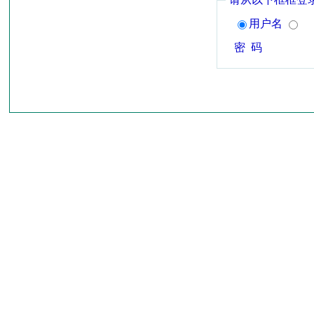
用户名
密 码