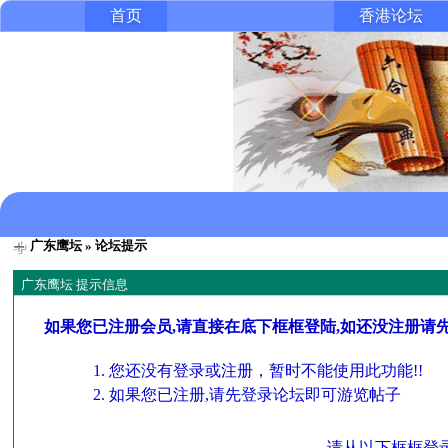
首页
香港论坛
广东鹰坛
» 论坛提示
广东鹰坛 提示信息
如果您已注册会员,请直接在底下框框登陆,如还没注册请
您还没有登录或注册，暂时不能使用此功能!!
如果您已注册,请先登录论坛即可游览帖子
请从以下框框登