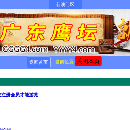
新澳门区
关闭本页
当前位置:
返回首页
先注册会员才能游览
录论坛